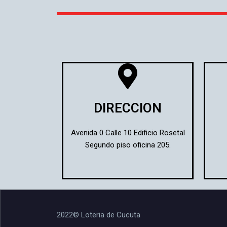
o
u
s
DIRECCION
Avenida 0 Calle 10 Edificio Rosetal
Segundo piso oficina 205.
2022© Loteria de Cucuta