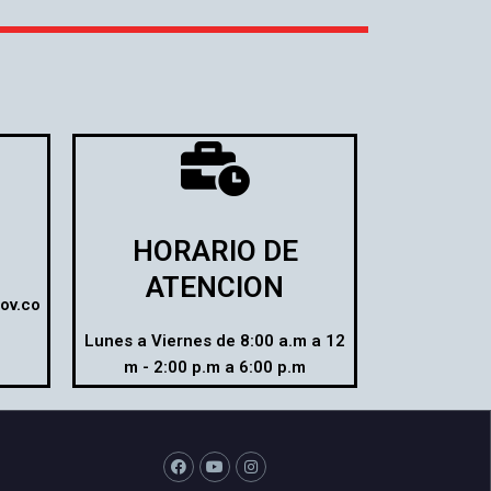
HORARIO DE
ATENCION
ov.co
Lunes a Viernes de 8:00 a.m a 12
m - 2:00 p.m a 6:00 p.m
F
Y
I
a
o
n
c
u
s