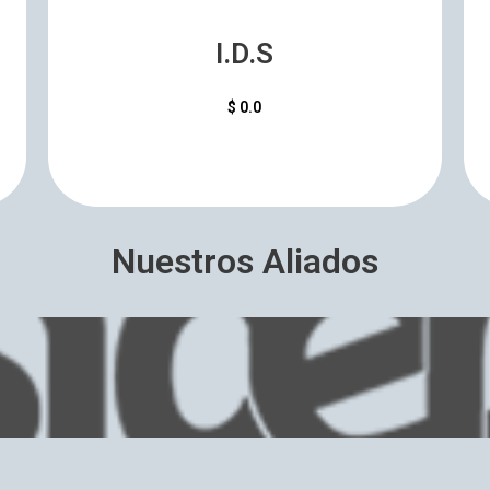
cucuta.
Aportes que ha generadola la loteria de
I.D.S
I.D.S
$ 0.0
Nuestros Aliados