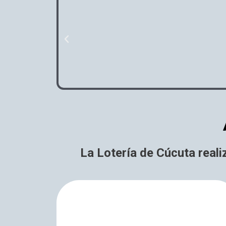
P
r
e
v
i
o
u
s
La Lotería de Cúcuta reali