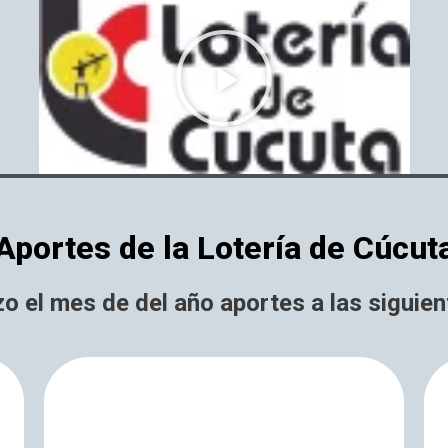
P
l
a
y
Aportes de la Lotería de Cúcut
zo el mes de del año aportes a las siguie