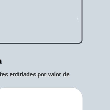
N
e
x
t
a
ntes entidades por valor de