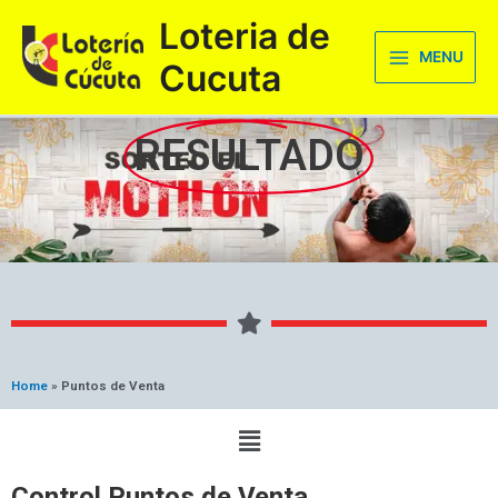
Ir
Main
Loteria de
al
Menu
MENU
contenido
Cucuta
RESULTADO
Home
»
Puntos de Venta
Control Puntos de Venta