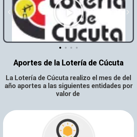
P
l
P
N
a
r
e
y
e
x
v
t
i
o
u
s
Aportes de la Lotería de Cúcuta
La Lotería de Cúcuta realizo el mes de del
año aportes a las siguientes entidades por
valor de