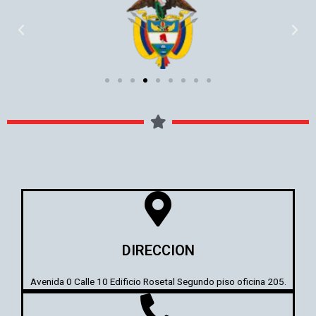
P
N
r
e
e
x
v
t
i
o
u
s
DIRECCION
Avenida 0 Calle 10 Edificio Rosetal Segundo piso oficina 205.