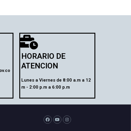
HORARIO DE
ATENCION
ov.co
Lunes a Viernes de 8:00 a.m a 12
m - 2:00 p.m a 6:00 p.m
F
Y
I
a
o
n
c
u
s
e
t
t