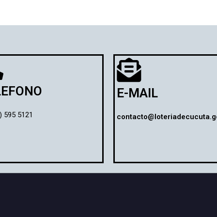
LEFONO
E-MAIL
) 595 5121
contacto@loteriadecucuta.g