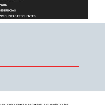
PQRS
DENUNCIAS
PREGUNTAS FRECUENTES
tutos, ordenanzas y acuerdos por medio de los